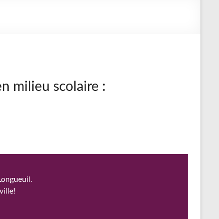
n milieu scolaire :
Longueuil.
ille!