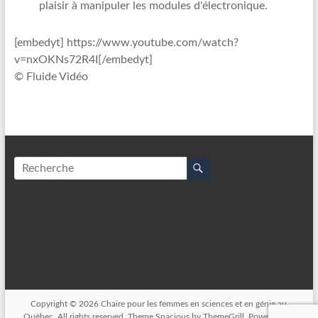
plaisir à manipuler les modules d'électronique.
[embedyt] https://www.youtube.com/watch?
v=nxOKNs72R4I[/embedyt]
© Fluide Vidéo
Copyright © 2026
Chaire pour les femmes en sciences et en génie au
Québec
. All rights reserved. Theme
Spacious
by ThemeGrill. Powered by: