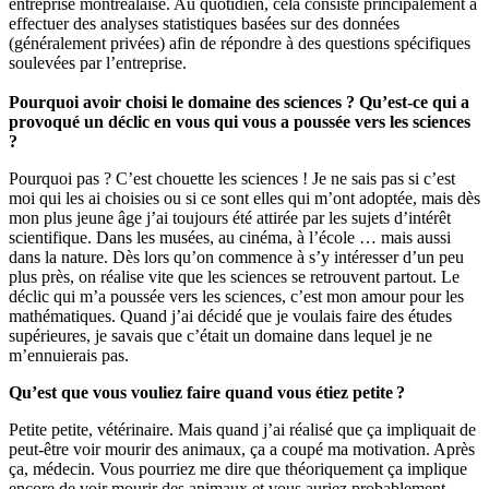
entreprise montréalaise. Au quotidien, cela consiste principalement à
effectuer des analyses statistiques basées sur des données
(généralement privées) afin de répondre à des questions spécifiques
soulevées par l’entreprise.
Pourquoi avoir choisi le domaine des sciences ? Qu’est-ce qui a
provoqué un déclic en vous qui vous a poussée vers les sciences
?
Pourquoi pas ? C’est chouette les sciences ! Je ne sais pas si c’est
moi qui les ai choisies ou si ce sont elles qui m’ont adoptée, mais dès
mon plus jeune âge j’ai toujours été attirée par les sujets d’intérêt
scientifique. Dans les musées, au cinéma, à l’école … mais aussi
dans la nature. Dès lors qu’on commence à s’y intéresser d’un peu
plus près, on réalise vite que les sciences se retrouvent partout. Le
déclic qui m’a poussée vers les sciences, c’est mon amour pour les
mathématiques. Quand j’ai décidé que je voulais faire des études
supérieures, je savais que c’était un domaine dans lequel je ne
m’ennuierais pas.
Qu’est que vous vouliez faire quand vous étiez petite ?
Petite petite, vétérinaire. Mais quand j’ai réalisé que ça impliquait de
peut-être voir mourir des animaux, ça a coupé ma motivation. Après
ça, médecin. Vous pourriez me dire que théoriquement ça implique
encore de voir mourir des animaux et vous auriez probablement