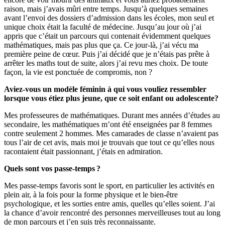
raison, mais j’avais mûri entre temps. Jusqu’à quelques semaines
avant l’envoi des dossiers d’admission dans les écoles, mon seul et
unique choix était la faculté de médecine. Jusqu’au jour où j’ai
appris que c’était un parcours qui contenait évidemment quelques
mathématiques, mais pas plus que ça. Ce jour-là, j’ai vécu ma
première peine de cœur. Puis j’ai décidé que je n’étais pas prête à
arrêter les maths tout de suite, alors j’ai revu mes choix. De toute
façon, la vie est ponctuée de compromis, non ?
Aviez-vous un modèle féminin à qui vous vouliez ressembler
lorsque vous étiez plus jeune, que ce soit enfant ou adolescente?
Mes professeures de mathématiques. Durant mes années d’études au
secondaire, les mathématiques m’ont été enseignées par 8 femmes
contre seulement 2 hommes. Mes camarades de classe n’avaient pas
tous l’air de cet avis, mais moi je trouvais que tout ce qu’elles nous
racontaient était passionnant, j’étais en admiration.
Quels sont vos passe-temps ?
Mes passe-temps favoris sont le sport, en particulier les activités en
plein air, à la fois pour la forme physique et le bien-être
psychologique, et les sorties entre amis, quelles qu’elles soient. J’ai
la chance d’avoir rencontré des personnes merveilleuses tout au long
de mon parcours et j’en suis très reconnaissante.