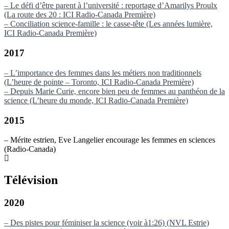
– Le défi d’être parent à l’université : reportage d’Amarilys Proulx
(La route des 20 : ICI Radio-Canada Première)
– Conciliation science-famille : le casse-tête (Les années lumière,
ICI Radio-Canada Première)
2017
– L’importance des femmes dans les métiers non traditionnels
(L’heure de pointe – Toronto, ICI Radio-Canada Première)
– Depuis Marie Curie, encore bien peu de femmes au panthéon de la
science (L’heure du monde, ICI Radio-Canada Première)
2015
– Mérite estrien, Eve Langelier encourage les femmes en sciences
(Radio-Canada)
Télévision
2020
– Des pistes pour féminiser la science (voir à1:26) (NVL Estrie)