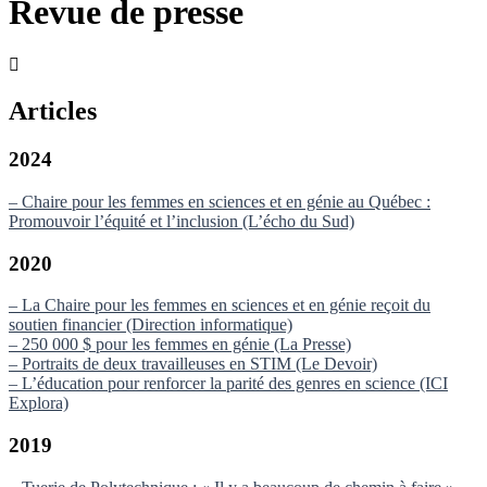
Revue de presse
Articles
2024
– Chaire pour les femmes en sciences et en génie au Québec :
Promouvoir l’équité et l’inclusion (L’écho du Sud)
2020
– La Chaire pour les femmes en sciences et en génie reçoit du
soutien financier (Direction informatique)
– 250 000 $ pour les femmes en génie (La Presse)
– Portraits de deux travailleuses en STIM (Le Devoir)
– L’éducation pour renforcer la parité des genres en science (ICI
Explora)
2019