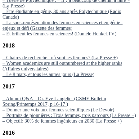
– Tuerie de Polytechnique : « Il y a beaucoup de chemin à faire »
(La Presse)
– Être étudiante en génie, 30 ans après Polytechnique (Radio
Canada)
– La sous-représentation des femmes en sciences et en génie :
enjeux et défi (Gazette des femmes)
– Et brillent les femmes en sciences! (Danièle Henkel.TV)
2018
– Chaires de recherche : où sont les femmes? (La Presse +)
– Women academics are still outnumbered at the higher ranks
(Affaires universitaires)
– Le 8 mars, et tous les autres jours (La Presse)
2017
– Alumni Q&A – Dr. Eve Langelier (CSME Bulletin
Spring/Printemps 2017, p.16-17 )
– Donner une voix aux femmes scientifiques (Le Devoir)
– Portraits de pionnières : Trois femmes, trois parcours (La Presse +)
– Objectif: 30% de femmes ingénieurs en 2030 (La Presse +)
2016