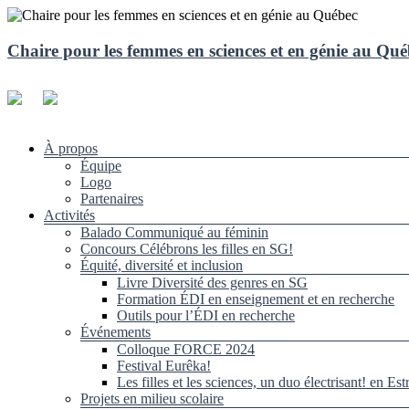
Aller
au
contenu
Chaire pour les femmes en sciences et en génie au Qu
Menu
À propos
Équipe
Logo
Partenaires
Activités
Balado Communiqué au féminin
Concours Célébrons les filles en SG!
Équité, diversité et inclusion
Livre Diversité des genres en SG
Formation ÉDI en enseignement et en recherche
Outils pour l’ÉDI en recherche
Événements
Colloque FORCE 2024
Festival Eurêka!
Les filles et les sciences, un duo électrisant! en Est
Projets en milieu scolaire