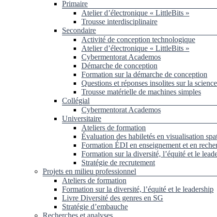
Primaire
Atelier d’électronique « LittleBits »
Trousse interdisciplinaire
Secondaire
Activité de conception technologique
Atelier d’électronique « LittleBits »
Cybermentorat Academos
Démarche de conception
Formation sur la démarche de conception
Questions et réponses insolites sur la science
Trousse matérielle de machines simples
Collégial
Cybermentorat Academos
Universitaire
Ateliers de formation
Évaluation des habiletés en visualisation spat
Formation ÉDI en enseignement et en reche
Formation sur la diversité, l’équité et le lead
Stratégie de recrutement
Projets en milieu professionnel
Ateliers de formation
Formation sur la diversité, l’équité et le leadership
Livre Diversité des genres en SG
Stratégie d’embauche
Recherches et analyses