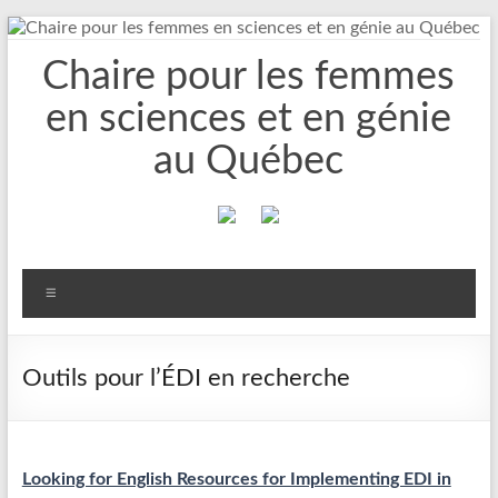
Aller
au
Chaire pour les femmes
contenu
en sciences et en génie
au Québec
Menu
Outils pour l’ÉDI en recherche
Looking for English Resources for Implementing EDI in