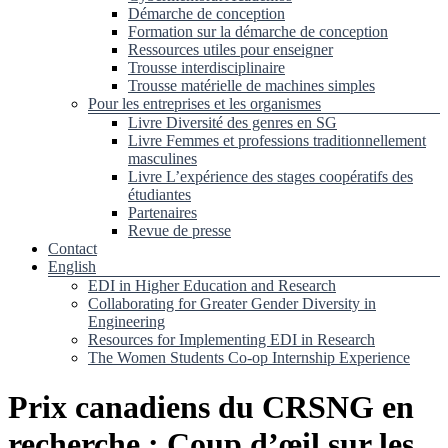
Démarche de conception
Formation sur la démarche de conception
Ressources utiles pour enseigner
Trousse interdisciplinaire
Trousse matérielle de machines simples
Pour les entreprises et les organismes
Livre Diversité des genres en SG
Livre Femmes et professions traditionnellement
masculines
Livre L’expérience des stages coopératifs des
étudiantes
Partenaires
Revue de presse
Contact
English
EDI in Higher Education and Research
Collaborating for Greater Gender Diversity in
Engineering
Resources for Implementing EDI in Research
The Women Students Co-op Internship Experience
Prix canadiens du CRSNG en
recherche : Coup d’œil sur les