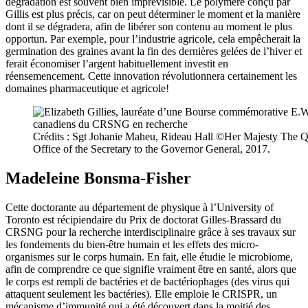
dégradation est souvent bien imprévisible. Le polymère conçu par
Gillis est plus précis, car on peut déterminer le moment et la manière
dont il se dégradera, afin de libérer son contenu au moment le plus
opportun. Par exemple, pour l’industrie agricole, cela empêcherait la
germination des graines avant la fin des dernières gelées de l’hiver et
ferait économiser l’argent habituellement investit en
réensemencement. Cette innovation révolutionnera certainement les
domaines pharmaceutique et agricole!
Crédits : Sgt Johanie Maheu, Rideau Hall ©Her Majesty The Q
Office of the Secretary to the Governor General, 2017.
Madeleine Bonsma-Fisher
Cette doctorante au département de physique à l’University of
Toronto est récipiendaire du Prix de doctorat Gilles-Brassard du
CRSNG pour la recherche interdisciplinaire grâce à ses travaux sur
les fondements du bien-être humain et les effets des micro-
organismes sur le corps humain. En fait, elle étudie le microbiome,
afin de comprendre ce que signifie vraiment être en santé, alors que
le corps est rempli de bactéries et de bactériophages (des virus qui
attaquent seulement les bactéries). Elle emploie le CRISPR, un
mécanisme d’immunité qui a été découvert dans la moitié des