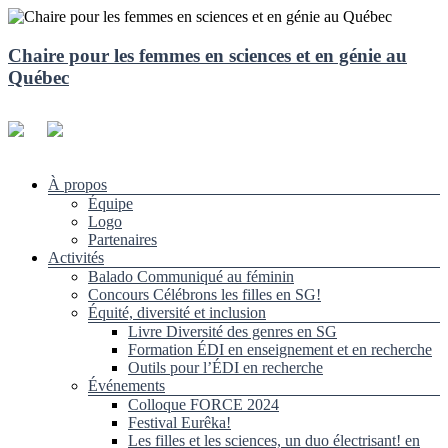
Aller
au
contenu
Chaire pour les femmes en sciences et en génie au
Québec
Menu
À propos
Équipe
Logo
Partenaires
Activités
Balado Communiqué au féminin
Concours Célébrons les filles en SG!
Équité, diversité et inclusion
Livre Diversité des genres en SG
Formation ÉDI en enseignement et en recherche
Outils pour l’ÉDI en recherche
Événements
Colloque FORCE 2024
Festival Eurêka!
Les filles et les sciences, un duo électrisant! en