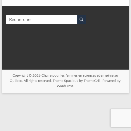
Copyright © 2026
Chaire pour les femmes en sciences et en génie au
Québec
. All rights reserved. Theme
Spacious
by ThemeGrill. Powered by:
WordPress
.