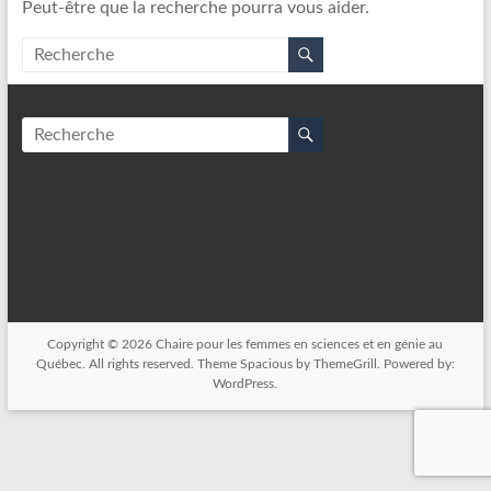
Peut-être que la recherche pourra vous aider.
Copyright © 2026
Chaire pour les femmes en sciences et en génie au
Québec
. All rights reserved. Theme
Spacious
by ThemeGrill. Powered by:
WordPress
.