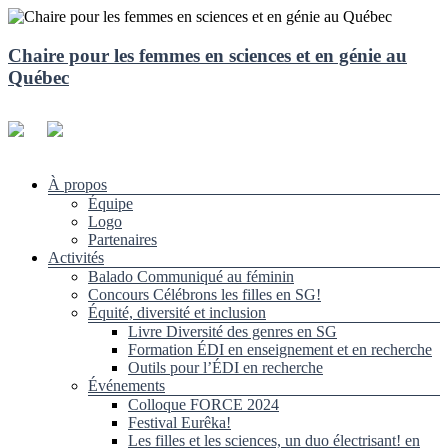
Aller
au
contenu
Chaire pour les femmes en sciences et en génie au
Québec
Menu
À propos
Équipe
Logo
Partenaires
Activités
Balado Communiqué au féminin
Concours Célébrons les filles en SG!
Équité, diversité et inclusion
Livre Diversité des genres en SG
Formation ÉDI en enseignement et en recherche
Outils pour l’ÉDI en recherche
Événements
Colloque FORCE 2024
Festival Eurêka!
Les filles et les sciences, un duo électrisant! en